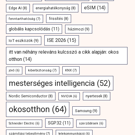
eSIM
(14)
Edge AI
(8)
energiahatékonyság
(8)
fenntarthatóság
(7)
frissítés
(8)
globális kapcsolódás
(11)
házimozi
(9)
ISE 2026
(15)
IoT eszközök
(9)
itt van néhány releváns kulcsszó a cikk alapján: okos
otthon
(14)
kiberbiztonság
(7)
KNX
(7)
jövő
(6)
mesterséges intelligencia
(52)
Nordic Semiconductor
(8)
nyertesek
(8)
NVIDIA
(6)
okosotthon
(64)
Samsung
(9)
SGP.32
(11)
Schneider Electric
(6)
szerződések
(6)
számítási teljesítmény
(7)
telekommunikáció
(6)