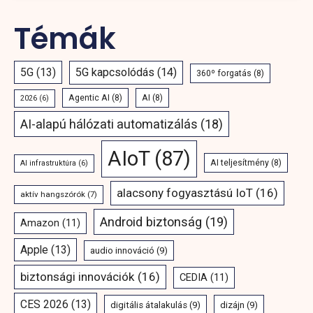
Témák
5G
(13)
5G kapcsolódás
(14)
360º forgatás
(8)
Agentic AI
(8)
AI
(8)
2026
(6)
AI-alapú hálózati automatizálás
(18)
AIoT
(87)
AI teljesítmény
(8)
AI infrastruktúra
(6)
alacsony fogyasztású IoT
(16)
aktív hangszórók
(7)
Android biztonság
(19)
Amazon
(11)
Apple
(13)
audio innováció
(9)
biztonsági innovációk
(16)
CEDIA
(11)
CES 2026
(13)
digitális átalakulás
(9)
dizájn
(9)