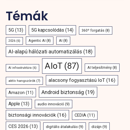
Témák
5G
(13)
5G kapcsolódás
(14)
360º forgatás
(8)
Agentic AI
(8)
AI
(8)
2026
(6)
AI-alapú hálózati automatizálás
(18)
AIoT
(87)
AI teljesítmény
(8)
AI infrastruktúra
(6)
alacsony fogyasztású IoT
(16)
aktív hangszórók
(7)
Android biztonság
(19)
Amazon
(11)
Apple
(13)
audio innováció
(9)
biztonsági innovációk
(16)
CEDIA
(11)
CES 2026
(13)
digitális átalakulás
(9)
dizájn
(9)