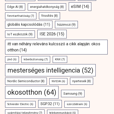
eSIM
(14)
Edge AI
(8)
energiahatékonyság
(8)
fenntarthatóság
(7)
frissítés
(8)
globális kapcsolódás
(11)
házimozi
(9)
ISE 2026
(15)
IoT eszközök
(9)
itt van néhány releváns kulcsszó a cikk alapján: okos
otthon
(14)
kiberbiztonság
(7)
KNX
(7)
jövő
(6)
mesterséges intelligencia
(52)
Nordic Semiconductor
(8)
nyertesek
(8)
NVIDIA
(6)
okosotthon
(64)
Samsung
(9)
SGP.32
(11)
Schneider Electric
(6)
szerződések
(6)
számítási teljesítmény
(7)
telekommunikáció
(6)