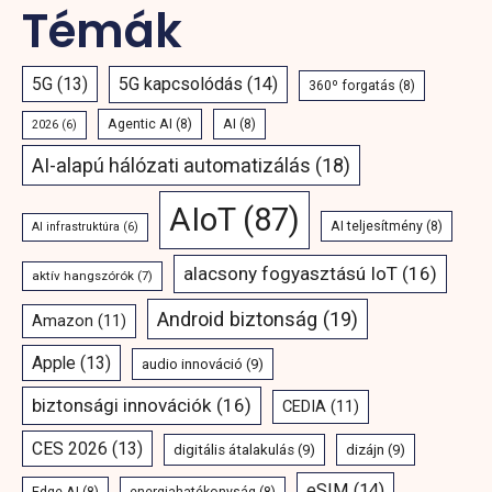
Témák
5G
(13)
5G kapcsolódás
(14)
360º forgatás
(8)
Agentic AI
(8)
AI
(8)
2026
(6)
AI-alapú hálózati automatizálás
(18)
AIoT
(87)
AI teljesítmény
(8)
AI infrastruktúra
(6)
alacsony fogyasztású IoT
(16)
aktív hangszórók
(7)
Android biztonság
(19)
Amazon
(11)
Apple
(13)
audio innováció
(9)
biztonsági innovációk
(16)
CEDIA
(11)
CES 2026
(13)
digitális átalakulás
(9)
dizájn
(9)
eSIM
(14)
Edge AI
(8)
energiahatékonyság
(8)