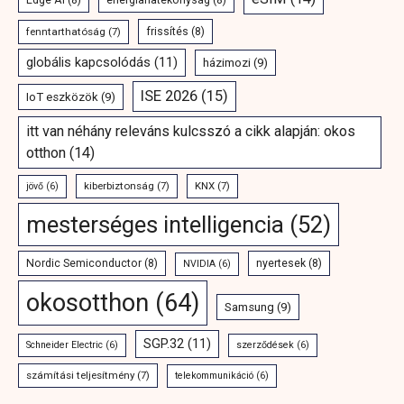
fenntarthatóság
(7)
frissítés
(8)
globális kapcsolódás
(11)
házimozi
(9)
ISE 2026
(15)
IoT eszközök
(9)
itt van néhány releváns kulcsszó a cikk alapján: okos
otthon
(14)
kiberbiztonság
(7)
KNX
(7)
jövő
(6)
mesterséges intelligencia
(52)
Nordic Semiconductor
(8)
nyertesek
(8)
NVIDIA
(6)
okosotthon
(64)
Samsung
(9)
SGP.32
(11)
Schneider Electric
(6)
szerződések
(6)
számítási teljesítmény
(7)
telekommunikáció
(6)