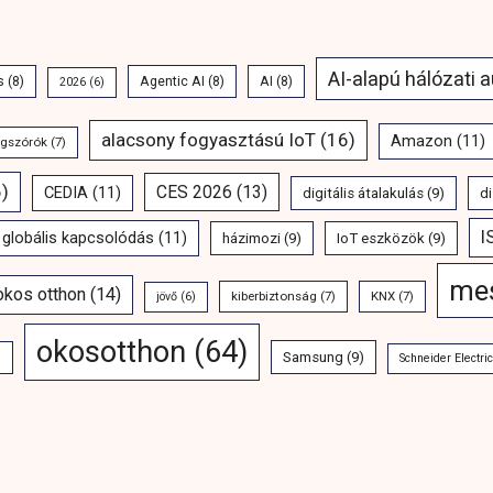
AI-alapú hálózati 
s
(8)
Agentic AI
(8)
AI
(8)
2026
(6)
alacsony fogyasztású IoT
(16)
Amazon
(11)
ngszórók
(7)
)
CES 2026
(13)
CEDIA
(11)
digitális átalakulás
(9)
di
I
globális kapcsolódás
(11)
házimozi
(9)
IoT eszközök
(9)
mes
 okos otthon
(14)
kiberbiztonság
(7)
KNX
(7)
jövő
(6)
okosotthon
(64)
Samsung
(9)
)
Schneider Electric