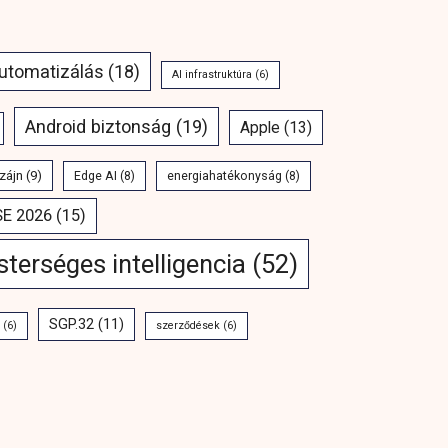
automatizálás
(18)
AI infrastruktúra
(6)
Android biztonság
(19)
Apple
(13)
zájn
(9)
Edge AI
(8)
energiahatékonyság
(8)
SE 2026
(15)
terséges intelligencia
(52)
SGP.32
(11)
(6)
szerződések
(6)