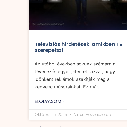
Televíziós hirdetések, amikben TE
szerepelsz!
Az utóbbi években sokunk számára a
tévénézés egyet jelentett azzal, hogy
időnként reklámok szakítják meg a
kedvenc műsorainkat. Ez már...
ELOLVASOM »
Október 15, 2025
Nincs Hozzászólás