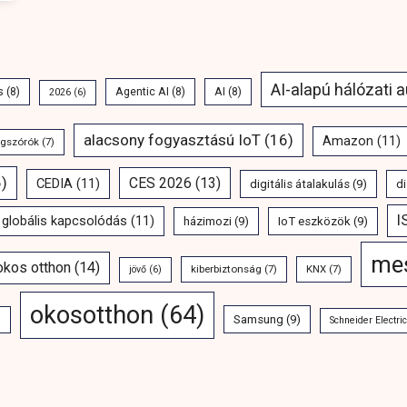
AI-alapú hálózati 
s
(8)
Agentic AI
(8)
AI
(8)
2026
(6)
alacsony fogyasztású IoT
(16)
Amazon
(11)
ngszórók
(7)
)
CES 2026
(13)
CEDIA
(11)
digitális átalakulás
(9)
di
I
globális kapcsolódás
(11)
házimozi
(9)
IoT eszközök
(9)
mes
 okos otthon
(14)
kiberbiztonság
(7)
KNX
(7)
jövő
(6)
okosotthon
(64)
Samsung
(9)
)
Schneider Electric