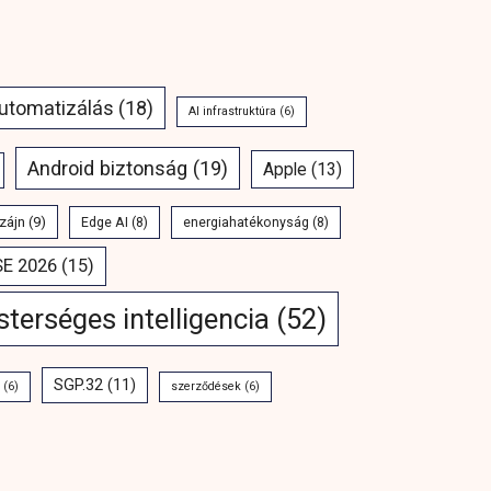
automatizálás
(18)
AI infrastruktúra
(6)
Android biztonság
(19)
Apple
(13)
zájn
(9)
Edge AI
(8)
energiahatékonyság
(8)
SE 2026
(15)
terséges intelligencia
(52)
SGP.32
(11)
(6)
szerződések
(6)