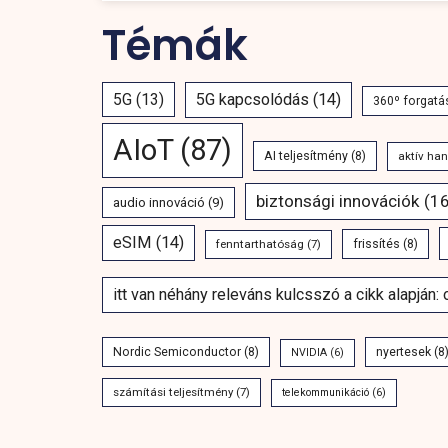
Témák
5G
(13)
5G kapcsolódás
(14)
360º forgatá
AIoT
(87)
AI teljesítmény
(8)
aktív ha
biztonsági innovációk
(16
audio innováció
(9)
eSIM
(14)
fenntarthatóság
(7)
frissítés
(8)
itt van néhány releváns kulcsszó a cikk alapján:
Nordic Semiconductor
(8)
nyertesek
(8
NVIDIA
(6)
számítási teljesítmény
(7)
telekommunikáció
(6)