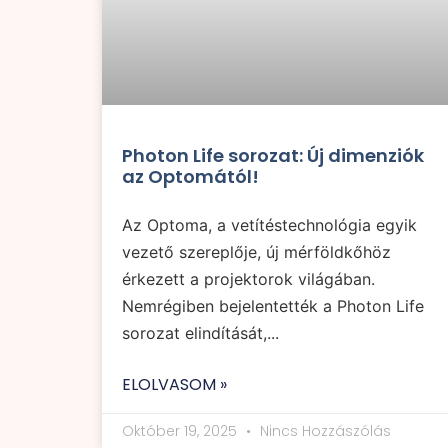
Photon Life sorozat: Új dimenziók
az Optomától!
Az Optoma, a vetítéstechnológia egyik
vezető szereplője, új mérföldkőhöz
érkezett a projektorok világában.
Nemrégiben bejelentették a Photon Life
sorozat elindítását,...
ELOLVASOM »
Október 19, 2025
Nincs Hozzászólás