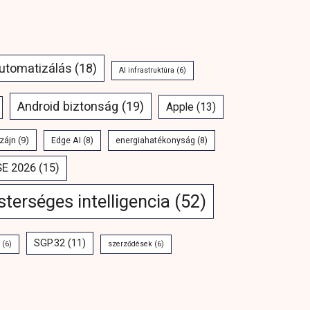
automatizálás
(18)
AI infrastruktúra
(6)
Android biztonság
(19)
Apple
(13)
zájn
(9)
Edge AI
(8)
energiahatékonyság
(8)
SE 2026
(15)
terséges intelligencia
(52)
SGP.32
(11)
(6)
szerződések
(6)