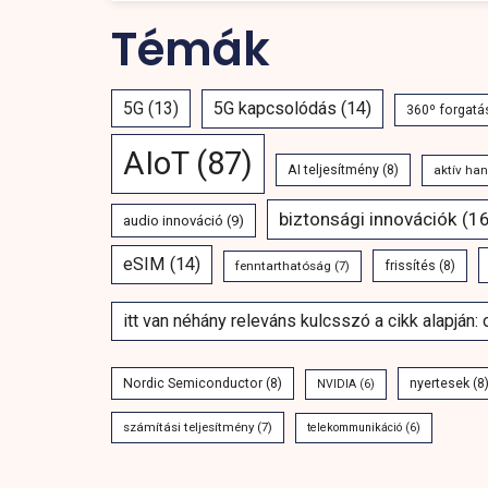
Témák
5G
(13)
5G kapcsolódás
(14)
360º forgatá
AIoT
(87)
AI teljesítmény
(8)
aktív ha
biztonsági innovációk
(16
audio innováció
(9)
eSIM
(14)
fenntarthatóság
(7)
frissítés
(8)
itt van néhány releváns kulcsszó a cikk alapján:
Nordic Semiconductor
(8)
nyertesek
(8
NVIDIA
(6)
számítási teljesítmény
(7)
telekommunikáció
(6)