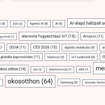
AI-alapú hálózati 
s
(8)
Agentic AI
(8)
AI
(8)
2026
(6)
alacsony fogyasztású IoT
(16)
Amazon
(11)
ngszórók
(7)
)
CES 2026
(13)
CEDIA
(11)
digitális átalakulás
(9)
di
I
globális kapcsolódás
(11)
házimozi
(9)
IoT eszközök
(9)
mes
 okos otthon
(14)
kiberbiztonság
(7)
KNX
(7)
jövő
(6)
okosotthon
(64)
Samsung
(9)
)
Schneider Electric