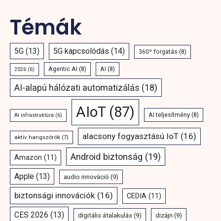
Témák
5G
(13)
5G kapcsolódás
(14)
360º forgatás
(8)
Agentic AI
(8)
AI
(8)
2026
(6)
AI-alapú hálózati automatizálás
(18)
AIoT
(87)
AI teljesítmény
(8)
AI infrastruktúra
(6)
alacsony fogyasztású IoT
(16)
aktív hangszórók
(7)
Android biztonság
(19)
Amazon
(11)
Apple
(13)
audio innováció
(9)
biztonsági innovációk
(16)
CEDIA
(11)
CES 2026
(13)
digitális átalakulás
(9)
dizájn
(9)