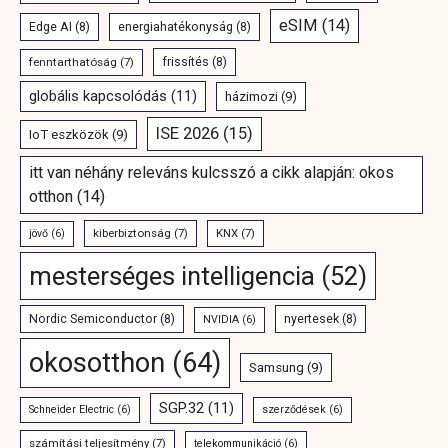
eSIM
(14)
Edge AI
(8)
energiahatékonyság
(8)
fenntarthatóság
(7)
frissítés
(8)
globális kapcsolódás
(11)
házimozi
(9)
ISE 2026
(15)
IoT eszközök
(9)
itt van néhány releváns kulcsszó a cikk alapján: okos
otthon
(14)
kiberbiztonság
(7)
KNX
(7)
jövő
(6)
mesterséges intelligencia
(52)
Nordic Semiconductor
(8)
nyertesek
(8)
NVIDIA
(6)
okosotthon
(64)
Samsung
(9)
SGP.32
(11)
Schneider Electric
(6)
szerződések
(6)
számítási teljesítmény
(7)
telekommunikáció
(6)