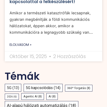
kapcsolattal a felkészülésért!
Amikor a természeti katasztrófák lecsapnak,
gyakran megbénítják a földi kommunikációs
hálózatokat, éppen akkor, amikor a
kommunikációra a legnagyobb szükség van....
ELOLVASOM »
Október 15, 2025
2 Hozzászólás
Témák
5G
(13)
5G kapcsolódás
(14)
360º forgatás
(8)
Agentic AI
(8)
AI
(8)
2026
(6)
AI-alapú hálózati automatizálás
(18)