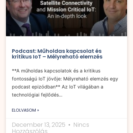
Podcast: Műholdas kapcsolat és
kritikus IoT – Mélyreható elemzés
**A műholdas kapcsolatok és a kritikus
fontosságú IoT jövője: Mélyreható elemzés egy
podcast epizódban** Az IoT világában a
technológiai fejlődés...
ELOLVASOM »
December 13, 2025
Nincs
Hozzászólás