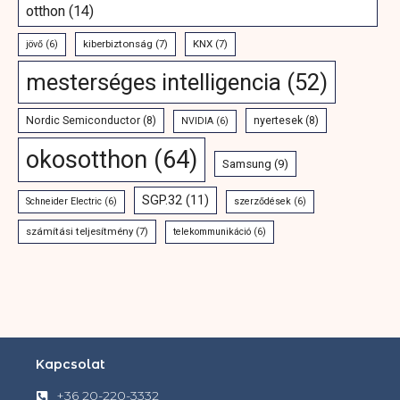
otthon
(14)
kiberbiztonság
(7)
KNX
(7)
jövő
(6)
mesterséges intelligencia
(52)
Nordic Semiconductor
(8)
nyertesek
(8)
NVIDIA
(6)
okosotthon
(64)
Samsung
(9)
SGP.32
(11)
Schneider Electric
(6)
szerződések
(6)
számítási teljesítmény
(7)
telekommunikáció
(6)
Kapcsolat
+36 20-220-3332