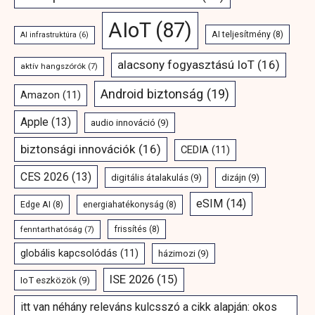
AIoT
(87)
AI teljesítmény
(8)
AI infrastruktúra
(6)
alacsony fogyasztású IoT
(16)
aktív hangszórók
(7)
Android biztonság
(19)
Amazon
(11)
Apple
(13)
audio innováció
(9)
biztonsági innovációk
(16)
CEDIA
(11)
CES 2026
(13)
digitális átalakulás
(9)
dizájn
(9)
eSIM
(14)
Edge AI
(8)
energiahatékonyság
(8)
fenntarthatóság
(7)
frissítés
(8)
globális kapcsolódás
(11)
házimozi
(9)
ISE 2026
(15)
IoT eszközök
(9)
itt van néhány releváns kulcsszó a cikk alapján: okos