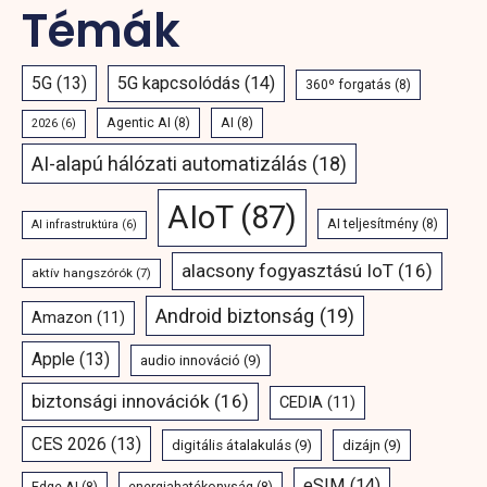
Témák
5G
(13)
5G kapcsolódás
(14)
360º forgatás
(8)
Agentic AI
(8)
AI
(8)
2026
(6)
AI-alapú hálózati automatizálás
(18)
AIoT
(87)
AI teljesítmény
(8)
AI infrastruktúra
(6)
alacsony fogyasztású IoT
(16)
aktív hangszórók
(7)
Android biztonság
(19)
Amazon
(11)
Apple
(13)
audio innováció
(9)
biztonsági innovációk
(16)
CEDIA
(11)
CES 2026
(13)
digitális átalakulás
(9)
dizájn
(9)
eSIM
(14)
Edge AI
(8)
energiahatékonyság
(8)