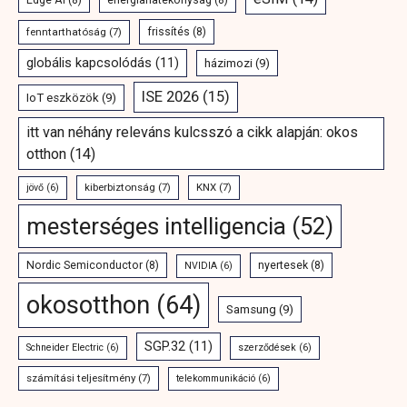
fenntarthatóság
(7)
frissítés
(8)
globális kapcsolódás
(11)
házimozi
(9)
ISE 2026
(15)
IoT eszközök
(9)
itt van néhány releváns kulcsszó a cikk alapján: okos
otthon
(14)
kiberbiztonság
(7)
KNX
(7)
jövő
(6)
mesterséges intelligencia
(52)
Nordic Semiconductor
(8)
nyertesek
(8)
NVIDIA
(6)
okosotthon
(64)
Samsung
(9)
SGP.32
(11)
Schneider Electric
(6)
szerződések
(6)
számítási teljesítmény
(7)
telekommunikáció
(6)