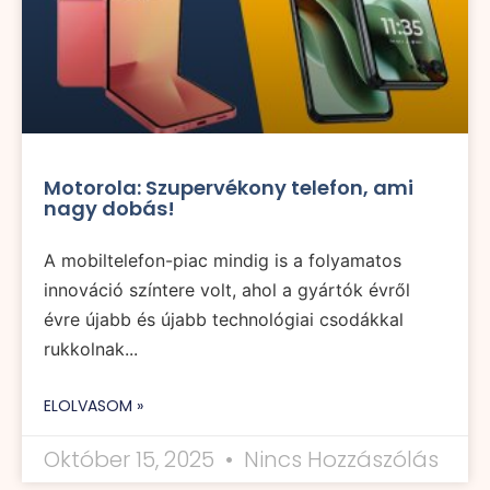
Motorola: Szupervékony telefon, ami
nagy dobás!
A mobiltelefon-piac mindig is a folyamatos
innováció színtere volt, ahol a gyártók évről
évre újabb és újabb technológiai csodákkal
rukkolnak...
ELOLVASOM »
Október 15, 2025
Nincs Hozzászólás