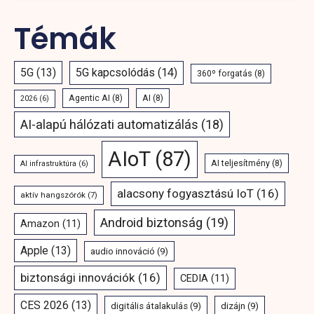
Témák
5G
(13)
5G kapcsolódás
(14)
360º forgatás
(8)
Agentic AI
(8)
AI
(8)
2026
(6)
AI-alapú hálózati automatizálás
(18)
AIoT
(87)
AI teljesítmény
(8)
AI infrastruktúra
(6)
alacsony fogyasztású IoT
(16)
aktív hangszórók
(7)
Android biztonság
(19)
Amazon
(11)
Apple
(13)
audio innováció
(9)
biztonsági innovációk
(16)
CEDIA
(11)
CES 2026
(13)
digitális átalakulás
(9)
dizájn
(9)