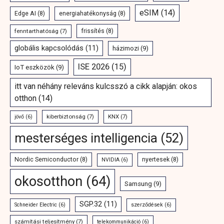
eSIM
(14)
Edge AI
(8)
energiahatékonyság
(8)
fenntarthatóság
(7)
frissítés
(8)
globális kapcsolódás
(11)
házimozi
(9)
ISE 2026
(15)
IoT eszközök
(9)
itt van néhány releváns kulcsszó a cikk alapján: okos
otthon
(14)
kiberbiztonság
(7)
KNX
(7)
jövő
(6)
mesterséges intelligencia
(52)
Nordic Semiconductor
(8)
nyertesek
(8)
NVIDIA
(6)
okosotthon
(64)
Samsung
(9)
SGP.32
(11)
Schneider Electric
(6)
szerződések
(6)
számítási teljesítmény
(7)
telekommunikáció
(6)