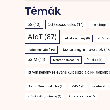
Témák
5G
(13)
5G kapcsolódás
(14)
360º forgatá
AIoT
(87)
AI teljesítmény
(8)
aktív ha
biztonsági innovációk
(16
audio innováció
(9)
eSIM
(14)
fenntarthatóság
(7)
frissítés
(8)
itt van néhány releváns kulcsszó a cikk alapján:
Nordic Semiconductor
(8)
nyertesek
(8
NVIDIA
(6)
számítási teljesítmény
(7)
telekommunikáció
(6)