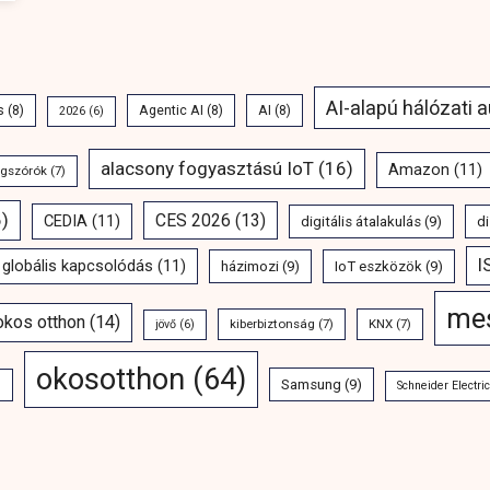
AI-alapú hálózati 
s
(8)
Agentic AI
(8)
AI
(8)
2026
(6)
alacsony fogyasztású IoT
(16)
Amazon
(11)
ngszórók
(7)
)
CES 2026
(13)
CEDIA
(11)
digitális átalakulás
(9)
di
I
globális kapcsolódás
(11)
házimozi
(9)
IoT eszközök
(9)
mes
 okos otthon
(14)
kiberbiztonság
(7)
KNX
(7)
jövő
(6)
okosotthon
(64)
Samsung
(9)
)
Schneider Electric