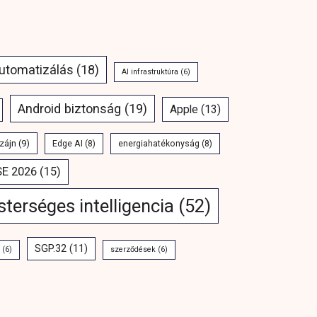
automatizálás
(18)
AI infrastruktúra
(6)
Android biztonság
(19)
Apple
(13)
zájn
(9)
Edge AI
(8)
energiahatékonyság
(8)
SE 2026
(15)
terséges intelligencia
(52)
SGP.32
(11)
(6)
szerződések
(6)