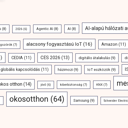
AI-alapú hálózati 
s
(8)
Agentic AI
(8)
AI
(8)
2026
(6)
alacsony fogyasztású IoT
(16)
Amazon
(11)
ngszórók
(7)
)
CES 2026
(13)
CEDIA
(11)
digitális átalakulás
(9)
di
I
globális kapcsolódás
(11)
házimozi
(9)
IoT eszközök
(9)
mes
 okos otthon
(14)
kiberbiztonság
(7)
KNX
(7)
jövő
(6)
okosotthon
(64)
Samsung
(9)
)
Schneider Electric