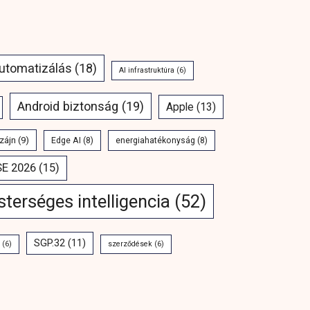
automatizálás
(18)
AI infrastruktúra
(6)
Android biztonság
(19)
Apple
(13)
zájn
(9)
Edge AI
(8)
energiahatékonyság
(8)
SE 2026
(15)
terséges intelligencia
(52)
SGP.32
(11)
(6)
szerződések
(6)