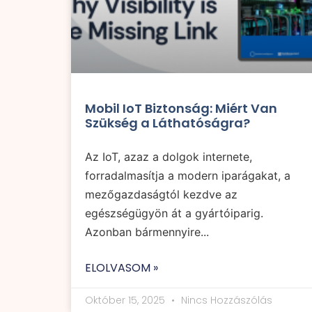
Mobil IoT Biztonság: Miért Van
Szükség a Láthatóságra?
Az IoT, azaz a dolgok internete,
forradalmasítja a modern iparágakat, a
mezőgazdaságtól kezdve az
egészségügyön át a gyártóiparig.
Azonban bármennyire...
ELOLVASOM »
Október 15, 2025
Nincs Hozzászólás