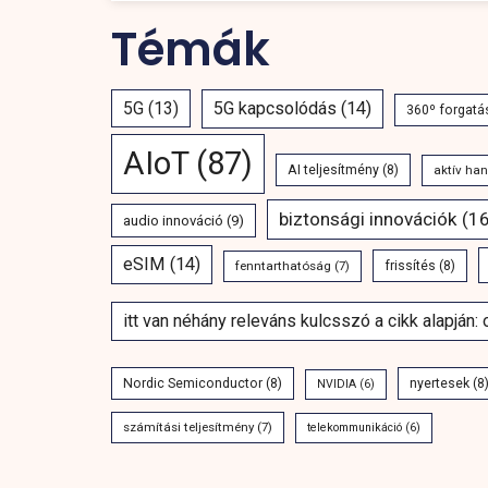
Témák
5G
(13)
5G kapcsolódás
(14)
360º forgatá
AIoT
(87)
AI teljesítmény
(8)
aktív ha
biztonsági innovációk
(16
audio innováció
(9)
eSIM
(14)
fenntarthatóság
(7)
frissítés
(8)
itt van néhány releváns kulcsszó a cikk alapján:
Nordic Semiconductor
(8)
nyertesek
(8
NVIDIA
(6)
számítási teljesítmény
(7)
telekommunikáció
(6)