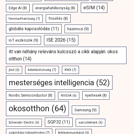
eSIM
(14)
Edge AI
(8)
energiahatékonyság
(8)
fenntarthatóság
(7)
frissítés
(8)
globális kapcsolódás
(11)
házimozi
(9)
ISE 2026
(15)
IoT eszközök
(9)
itt van néhány releváns kulcsszó a cikk alapján: okos
otthon
(14)
kiberbiztonság
(7)
KNX
(7)
jövő
(6)
mesterséges intelligencia
(52)
Nordic Semiconductor
(8)
nyertesek
(8)
NVIDIA
(6)
okosotthon
(64)
Samsung
(9)
SGP.32
(11)
Schneider Electric
(6)
szerződések
(6)
számítási teljesítmény
(7)
telekommunikáció
(6)