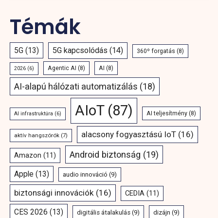
Témák
5G
(13)
5G kapcsolódás
(14)
360º forgatás
(8)
Agentic AI
(8)
AI
(8)
2026
(6)
AI-alapú hálózati automatizálás
(18)
AIoT
(87)
AI teljesítmény
(8)
AI infrastruktúra
(6)
alacsony fogyasztású IoT
(16)
aktív hangszórók
(7)
Android biztonság
(19)
Amazon
(11)
Apple
(13)
audio innováció
(9)
biztonsági innovációk
(16)
CEDIA
(11)
CES 2026
(13)
digitális átalakulás
(9)
dizájn
(9)