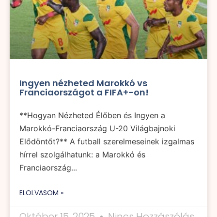
Ingyen nézheted Marokkó vs
Franciaországot a FIFA+-on!
**Hogyan Nézheted Élőben és Ingyen a
Marokkó-Franciaország U-20 Világbajnoki
Elődöntőt?** A futball szerelmeseinek izgalmas
hírrel szolgálhatunk: a Marokkó és
Franciaország...
ELOLVASOM »
Október 15, 2025
Nincs Hozzászólás