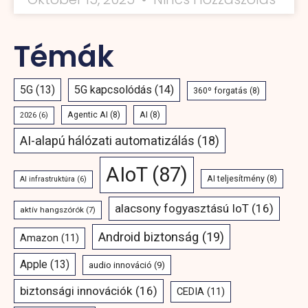
Témák
5G
(13)
5G kapcsolódás
(14)
360º forgatás
(8)
Agentic AI
(8)
AI
(8)
2026
(6)
AI-alapú hálózati automatizálás
(18)
AIoT
(87)
AI teljesítmény
(8)
AI infrastruktúra
(6)
alacsony fogyasztású IoT
(16)
aktív hangszórók
(7)
Android biztonság
(19)
Amazon
(11)
Apple
(13)
audio innováció
(9)
biztonsági innovációk
(16)
CEDIA
(11)