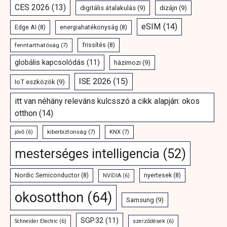
CES 2026
(13)
digitális átalakulás
(9)
dizájn
(9)
eSIM
(14)
Edge AI
(8)
energiahatékonyság
(8)
fenntarthatóság
(7)
frissítés
(8)
globális kapcsolódás
(11)
házimozi
(9)
ISE 2026
(15)
IoT eszközök
(9)
itt van néhány releváns kulcsszó a cikk alapján: okos
otthon
(14)
kiberbiztonság
(7)
KNX
(7)
jövő
(6)
mesterséges intelligencia
(52)
Nordic Semiconductor
(8)
nyertesek
(8)
NVIDIA
(6)
okosotthon
(64)
Samsung
(9)
SGP.32
(11)
Schneider Electric
(6)
szerződések
(6)