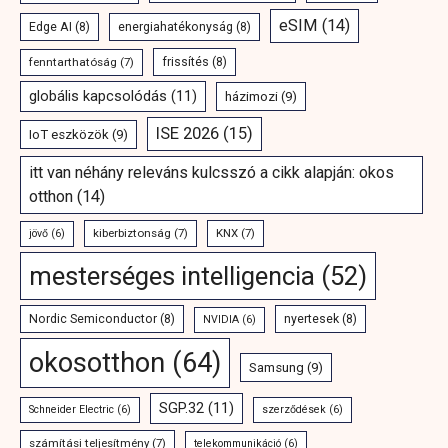
eSIM
(14)
Edge AI
(8)
energiahatékonyság
(8)
fenntarthatóság
(7)
frissítés
(8)
globális kapcsolódás
(11)
házimozi
(9)
ISE 2026
(15)
IoT eszközök
(9)
itt van néhány releváns kulcsszó a cikk alapján: okos
otthon
(14)
kiberbiztonság
(7)
KNX
(7)
jövő
(6)
mesterséges intelligencia
(52)
Nordic Semiconductor
(8)
nyertesek
(8)
NVIDIA
(6)
okosotthon
(64)
Samsung
(9)
SGP.32
(11)
Schneider Electric
(6)
szerződések
(6)
számítási teljesítmény
(7)
telekommunikáció
(6)