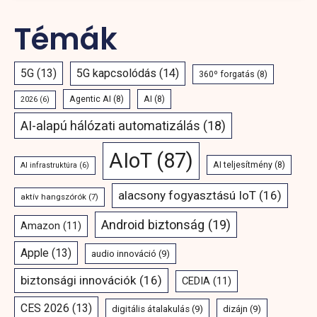
Témák
5G
(13)
5G kapcsolódás
(14)
360º forgatás
(8)
Agentic AI
(8)
AI
(8)
2026
(6)
AI-alapú hálózati automatizálás
(18)
AIoT
(87)
AI teljesítmény
(8)
AI infrastruktúra
(6)
alacsony fogyasztású IoT
(16)
aktív hangszórók
(7)
Android biztonság
(19)
Amazon
(11)
Apple
(13)
audio innováció
(9)
biztonsági innovációk
(16)
CEDIA
(11)
CES 2026
(13)
digitális átalakulás
(9)
dizájn
(9)