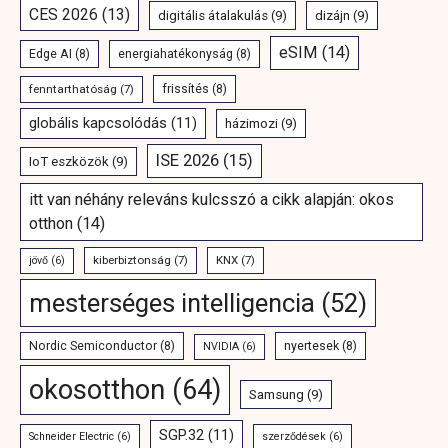
CES 2026
(13)
digitális átalakulás
(9)
dizájn
(9)
eSIM
(14)
Edge AI
(8)
energiahatékonyság
(8)
fenntarthatóság
(7)
frissítés
(8)
globális kapcsolódás
(11)
házimozi
(9)
ISE 2026
(15)
IoT eszközök
(9)
itt van néhány releváns kulcsszó a cikk alapján: okos
otthon
(14)
kiberbiztonság
(7)
KNX
(7)
jövő
(6)
mesterséges intelligencia
(52)
Nordic Semiconductor
(8)
nyertesek
(8)
NVIDIA
(6)
okosotthon
(64)
Samsung
(9)
SGP.32
(11)
Schneider Electric
(6)
szerződések
(6)