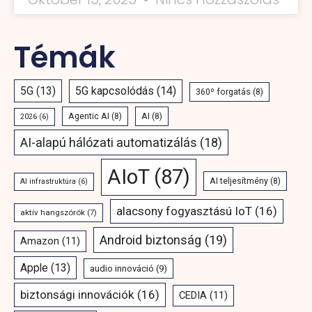
Témák
5G
(13)
5G kapcsolódás
(14)
360º forgatás
(8)
Agentic AI
(8)
AI
(8)
2026
(6)
AI-alapú hálózati automatizálás
(18)
AIoT
(87)
AI teljesítmény
(8)
AI infrastruktúra
(6)
alacsony fogyasztású IoT
(16)
aktív hangszórók
(7)
Android biztonság
(19)
Amazon
(11)
Apple
(13)
audio innováció
(9)
biztonsági innovációk
(16)
CEDIA
(11)