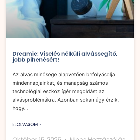
Dreamie: Viselés nélküli alvássegítő,
jobb pihenésért!
Az alvás minősége alapvetően befolyásolja
mindennapjainkat, és manapság számos
technológiai eszköz ígér megoldást az
alvásproblémákra. Azonban sokan úgy érzik,
hogy...
ELOLVASOM »
Október 15, 2025
Nincs Hozzászólás