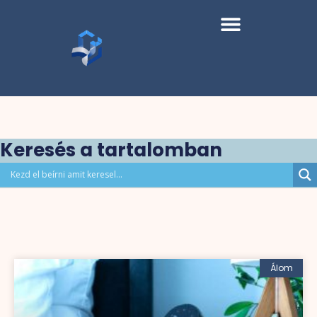
Keresés a tartalomban
Álom