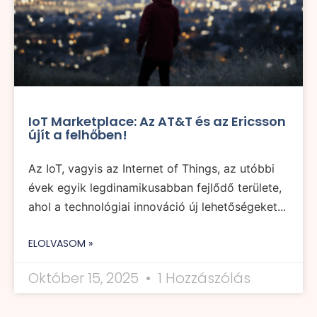
IoT Marketplace: Az AT&T és az Ericsson
újít a felhőben!
Az IoT, vagyis az Internet of Things, az utóbbi
évek egyik legdinamikusabban fejlődő területe,
ahol a technológiai innováció új lehetőségeket...
ELOLVASOM »
Október 15, 2025
1 Hozzászólás