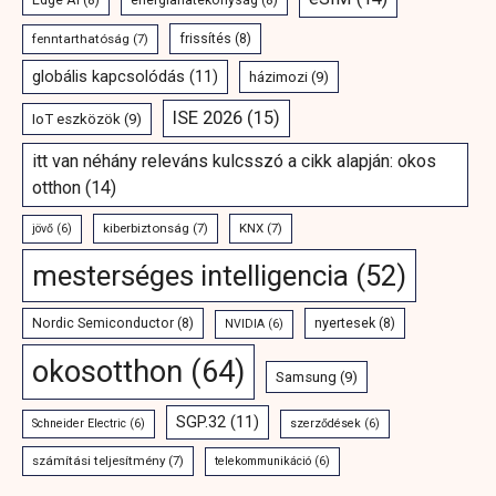
fenntarthatóság
(7)
frissítés
(8)
globális kapcsolódás
(11)
házimozi
(9)
ISE 2026
(15)
IoT eszközök
(9)
itt van néhány releváns kulcsszó a cikk alapján: okos
otthon
(14)
kiberbiztonság
(7)
KNX
(7)
jövő
(6)
mesterséges intelligencia
(52)
Nordic Semiconductor
(8)
nyertesek
(8)
NVIDIA
(6)
okosotthon
(64)
Samsung
(9)
SGP.32
(11)
Schneider Electric
(6)
szerződések
(6)
számítási teljesítmény
(7)
telekommunikáció
(6)