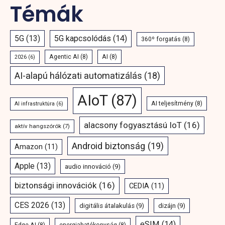
Témák
5G
(13)
5G kapcsolódás
(14)
360º forgatás
(8)
Agentic AI
(8)
AI
(8)
2026
(6)
AI-alapú hálózati automatizálás
(18)
AIoT
(87)
AI teljesítmény
(8)
AI infrastruktúra
(6)
alacsony fogyasztású IoT
(16)
aktív hangszórók
(7)
Android biztonság
(19)
Amazon
(11)
Apple
(13)
audio innováció
(9)
biztonsági innovációk
(16)
CEDIA
(11)
CES 2026
(13)
digitális átalakulás
(9)
dizájn
(9)
eSIM
(14)
Edge AI
(8)
energiahatékonyság
(8)