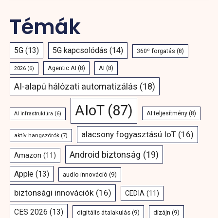
Témák
5G
(13)
5G kapcsolódás
(14)
360º forgatás
(8)
Agentic AI
(8)
AI
(8)
2026
(6)
AI-alapú hálózati automatizálás
(18)
AIoT
(87)
AI teljesítmény
(8)
AI infrastruktúra
(6)
alacsony fogyasztású IoT
(16)
aktív hangszórók
(7)
Android biztonság
(19)
Amazon
(11)
Apple
(13)
audio innováció
(9)
biztonsági innovációk
(16)
CEDIA
(11)
CES 2026
(13)
digitális átalakulás
(9)
dizájn
(9)