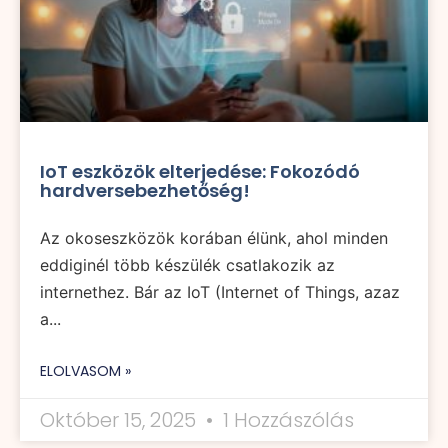
IoT eszközök elterjedése: Fokozódó
hardversebezhetőség!
Az okoseszközök korában élünk, ahol minden
eddiginél több készülék csatlakozik az
internethez. Bár az IoT (Internet of Things, azaz
a...
ELOLVASOM »
Október 15, 2025
1 Hozzászólás