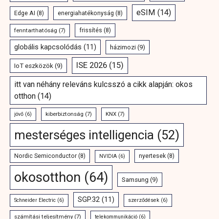
eSIM
(14)
Edge AI
(8)
energiahatékonyság
(8)
fenntarthatóság
(7)
frissítés
(8)
globális kapcsolódás
(11)
házimozi
(9)
ISE 2026
(15)
IoT eszközök
(9)
itt van néhány releváns kulcsszó a cikk alapján: okos
otthon
(14)
kiberbiztonság
(7)
KNX
(7)
jövő
(6)
mesterséges intelligencia
(52)
Nordic Semiconductor
(8)
nyertesek
(8)
NVIDIA
(6)
okosotthon
(64)
Samsung
(9)
SGP.32
(11)
Schneider Electric
(6)
szerződések
(6)
számítási teljesítmény
(7)
telekommunikáció
(6)