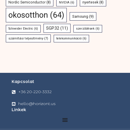
Nordic Semiconductor
(8)
nyertesek
(8)
NVIDIA
(6)
okosotthon
(64)
Samsung
(9)
SGP.32
(11)
Schneider Electric
(6)
szerződések
(6)
számítási teljesítmény
(7)
telekommunikáció
(6)
Kapcsolat
+36 20-220-3332
hello@horizont.us
Linkek