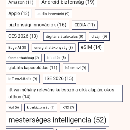
Android biztonság
(19)
Amazon
(11)
Apple
(13)
audio innováció
(9)
biztonsági innovációk
(16)
CEDIA
(11)
CES 2026
(13)
digitális átalakulás
(9)
dizájn
(9)
eSIM
(14)
Edge AI
(8)
energiahatékonyság
(8)
fenntarthatóság
(7)
frissítés
(8)
globális kapcsolódás
(11)
házimozi
(9)
ISE 2026
(15)
IoT eszközök
(9)
itt van néhány releváns kulcsszó a cikk alapján: okos
otthon
(14)
kiberbiztonság
(7)
KNX
(7)
jövő
(6)
mesterséges intelligencia
(52)