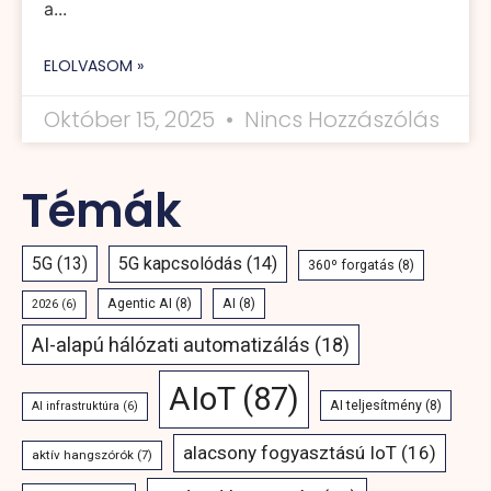
a...
ELOLVASOM »
Október 15, 2025
Nincs Hozzászólás
Témák
5G
(13)
5G kapcsolódás
(14)
360º forgatás
(8)
Agentic AI
(8)
AI
(8)
2026
(6)
AI-alapú hálózati automatizálás
(18)
AIoT
(87)
AI teljesítmény
(8)
AI infrastruktúra
(6)
alacsony fogyasztású IoT
(16)
aktív hangszórók
(7)